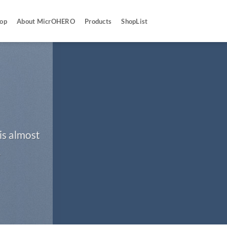
op
About MicrOHERO
Products
ShopList
is almost
.