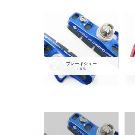
ウターセット
ブレーキシュー
 商品
1 商品