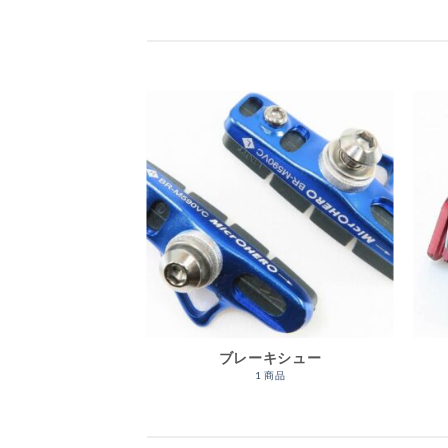
ウターセット
ブレーキシュー
 商品
1 商品