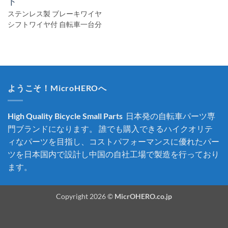
ト
ステンレス製 ブレーキワイヤ
シフトワイヤ付 自転車一台分
ようこそ！MicroHEROへ
High Quality Bicycle Small Parts
日本発の自転車パーツ専
門ブランドになります。 誰でも購入できるハイクオリテ
ィなパーツを目指し、コストパフォーマンスに優れたパー
ツを日本国内で設計し中国の自社工場で製造を行っており
ます。
Copyright 2026 ©
MicrOHERO.co.jp